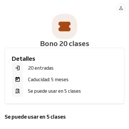
Yoga
Vinyasa
pranayamas
Yoga
Suave
Yoga
y
y
mantras
Restaurativo
Bono 20 clases
Detalles
20 entradas
Caducidad: 5 meses
Se puede usar en 5 clases
Se puede usar en 5 clases